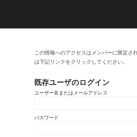
ス
ケ
ッ
ト
・
プ
ス
この情報へのアクセスはメンバーに限定さ
ロ
は下記リンクをクリックしてください。
デ
イ
ュ
既存ユーザのログイン
ス
ー
ユーザー名またはメールアドレス
ス
ホ
テ
パスワード
ル