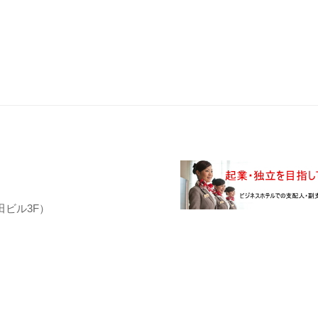
田ビル3F）