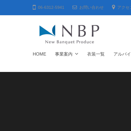
会
コ
06-6312-5941
お問い合わせ
アクセ
社
ン
ニ
テ
ュ
ン
ー
ツ
バ
へ
株
ン
HOME
事業案内
衣装一覧
アルバイ
ス
ケ
式
キ
ッ
会
ト
ッ
社
・
プ
ニ
プ
ュ
ロ
ー
デ
ュ
バ
ー
ン