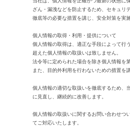
当社は、個人情報を正確かつ最新の状態に
ポ
ざん・漏洩などを防止するため、セキュリ
リ
徹底等の必要な措置を講じ、安全対策を実
シ
個人情報の取得・利用・提供について
個人情報の取得は、適正な手段によって行
ー
超えた個人情報の取扱いは致しません。
法令等に定められた場合を除き個人情報を
2025
また、目的外利用を行わないための措置を
年
3
月
個人情報の適切な取扱いを徹底するため、
31
に見直し、継続的に改善します。
日
by
個人情報の取扱いに関するお問い合わせつ
newban
てご対応いたします。