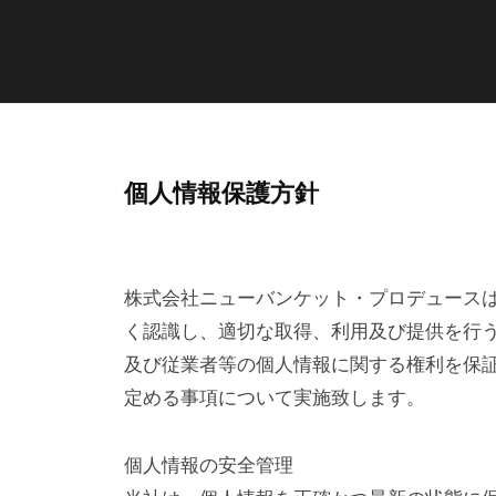
ス
ケ
ッ
ト
・
プ
個人情報保護方針
プ
ロ
デ
ラ
ュ
イ
株式会社ニューバンケット・プロデュース
ー
く認識し、適切な取得、利用及び提供を行
ス
バ
及び従業者等の個人情報に関する権利を保
定める事項について実施致します。
シ
ー
個人情報の安全管理