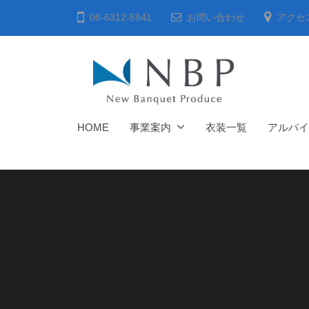
会
コ
06-6312-5941
お問い合わせ
アクセ
社
ン
ニ
テ
ュ
ン
ー
ツ
バ
へ
株
ン
HOME
事業案内
衣装一覧
アルバイ
ス
ケ
式
キ
ッ
会
ト
ッ
社
・
プ
ニ
プ
ュ
ロ
ー
デ
ュ
バ
ー
ン