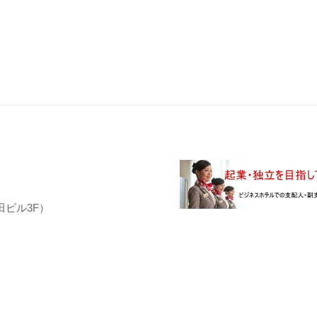
田ビル3F）