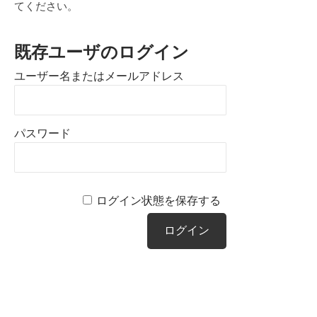
ト
てください。
イ
・
プ
ン
既存ユーザのログイン
ロ
タ
ユーザー名またはメールアドレス
デ
ー
ュ
ー
ナ
パスワード
ス
シ
ョ
ナ
ログイン状態を保存する
ル
集
合
場