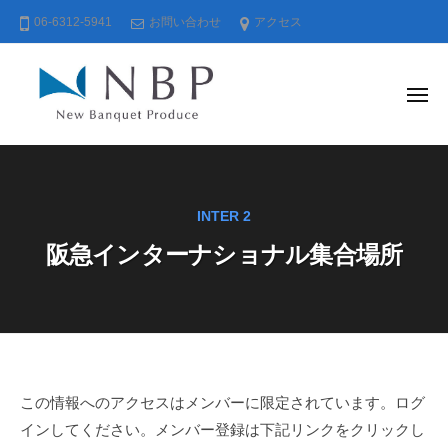
株
コ
06-6312-5941
お問い合わせ
アクセス
式
ン
会
テ
社
ン
ニ
メ
ニ
ュ
ツ
ュ
ー
株
ー
へ
バ
式
ス
ン
会
キ
ケ
INTER 2
社
ッ
ッ
阪急インターナショナル集合場所
ニ
プ
ト
ュ
・
ー
プ
ロ
バ
デ
ン
ュ
ケ
阪
この情報へのアクセスはメンバーに限定されています。ログ
ー
ッ
インしてください。メンバー登録は下記リンクをクリックし
ス
急