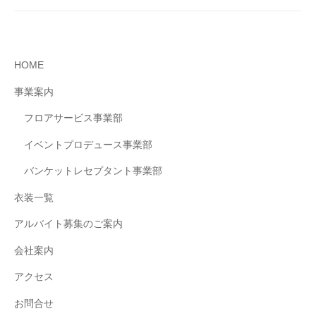
所
2023
年
HOME
7
月
事業案内
12
フロアサービス事業部
日
by
イベントプロデュース事業部
newban
バンケットレセプタント事業部
衣装一覧
アルバイト募集のご案内
会社案内
アクセス
お問合せ