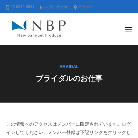
株
コ
06-6312-5941
お問い合わせ
アクセス
式
ン
会
テ
社
ン
ニ
メ
ニ
ュ
ツ
ュ
ー
株
ー
へ
バ
式
ス
ン
会
キ
ケ
BRAIDAL
社
ッ
ッ
ブライダルのお仕事
ニ
プ
ト
ュ
・
ー
プ
ロ
バ
デ
ン
ュ
ケ
ブ
この情報へのアクセスはメンバーに限定されています。ログ
ー
ッ
インしてください。メンバー登録は下記リンクをクリックし
ス
ラ