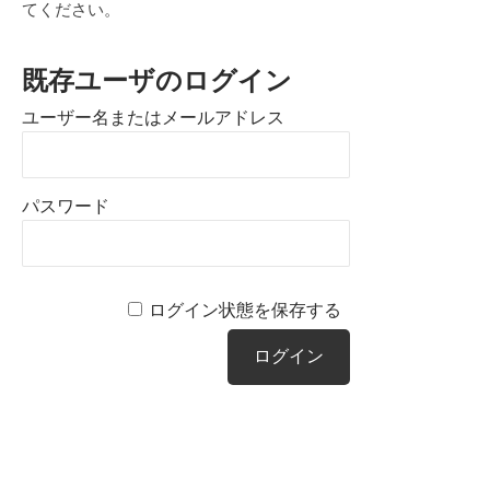
ト
てください。
イ
・
プ
ダ
既存ユーザのログイン
ロ
ル
ユーザー名またはメールアドレス
デ
の
ュ
ー
お
パスワード
ス
仕
事
ログイン状態を保存する
2023
年
10
月
19
日
by