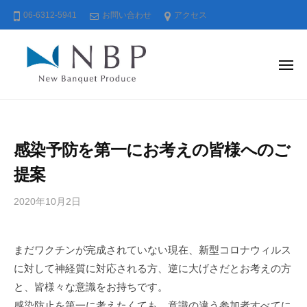
株
コ
06-6312-5941
お問い合わせ
アクセス
式
ン
会
テ
社
ン
ニ
メ
ニ
ュ
ツ
ュ
ー
株
ー
へ
バ
式
ス
ン
会
キ
感染予防を第一にお考えの皆様へのご
ケ
社
ッ
ッ
提案
ニ
プ
ト
ュ
・
2020年10月2日
b
ー
プ
y
ロ
バ
n
デ
ン
まだワクチンが完成されていない現在、新型コロナウィルス
e
ュ
に対して神経質に対応される方、逆に大げさだとお考えの方
ケ
w
ー
b
と、皆様々な意識をお持ちです。
ッ
ス
a
感染防止を第一に考えたくても、意識の違う参加者すべてに