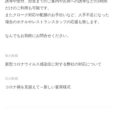
誘導や受付、控室までのご案内やお席への誘導などの1時間
だけのご利用も可能です。
またクローク対応や配膳のお手伝いなど、人手不足になった
場合のホテルやレストランスタッフの応援も致します。
なんでもお気軽にお問合せください。
投
前の投稿
稿
新型コロナウイルス感染症に対する弊社の対応について
ナ
ビ
次の投稿
ゲ
コロナ禍を見据えて～新しい宴席様式
ー
シ
ョ
ン