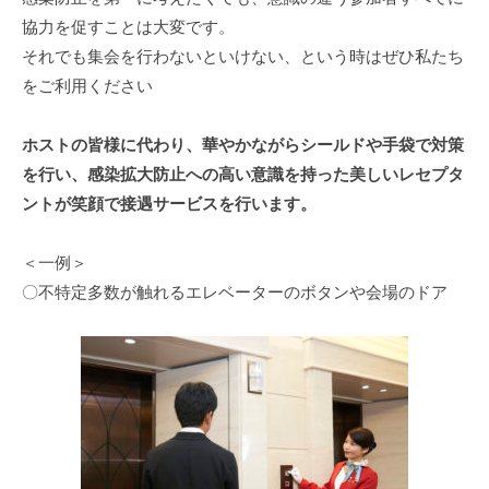
ト
n
協力を促すことは大変です。
・
それでも集会を行わないといけない、という時はぜひ私たち
プ
をご利用ください
ロ
デ
ホストの皆様に代わり、華やかながらシールドや手袋で対策
ュ
を行い、感染拡大防止への高い意識を持った美しいレセプタ
ー
ントが笑顔で接遇サービスを行います。
ス
＜一例＞
〇不特定多数が触れるエレベーターのボタンや会場のドア